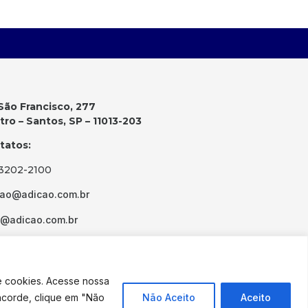
São Francisco, 277
ro – Santos, SP – 11013-203
tatos:
 3202-2100
cao@adicao.com.br
d@adicao.com.br
e cookies. Acesse nossa
ncorde, clique em "Não
Não Aceito
Aceito