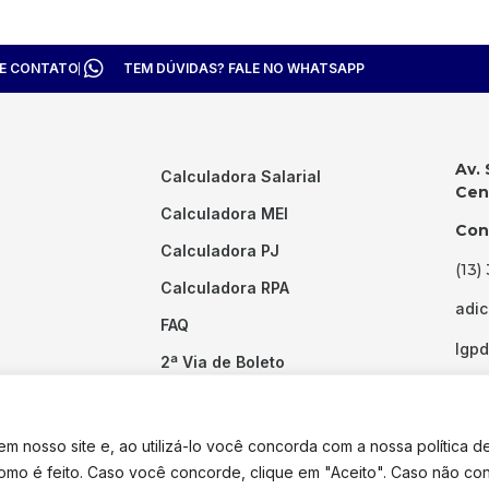
TE CONTATO
TEM DÚVIDAS? FALE NO WHATSAPP
Av. 
Calculadora Salarial
Cent
Calculadora MEI
Con
Calculadora PJ
(13)
Calculadora RPA
adi
FAQ
lgp
2ª Via de Boleto
Links Úteis
 nosso site e, ao utilizá-lo você concorda com a nossa política d
como é feito. Caso você concorde, clique em "Aceito". Caso não co
dos os direitos reservados. Desenvolvido por
Pixel Desenvolvimento.